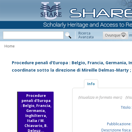
Ricerca
Ovunque
m
Avanzata
Home
Procedure penali d'Europa : Belgio, Francia, Germania, Ingh
coordinate sotto la direzione di Mireille Delmas-Marty ; 
Info
Procedure
(Visualizza in formato marc)
(Vis
penali d'Europa
: Belgio, Francia,
Titolo:
Germania,
Inghilterra,
Italia / M.
Pubblicazione:
Chiavario, B.
Descrizione fisica:
Deleuz...