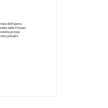
rnata dell'opera:
edita dalle Presses
condotta presso
erches pénales