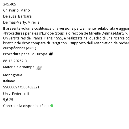
345.405
Chiavario, Mario
Deleuze, Barbara
Delmas-Marty, Mireille
Il presente volume costituisce una versione parzialmente rielaborata e aggio
<Procédures pénales d'Europe (sous la direction de Mireille Delmas-Marty)>, 
Universitaires de France, Paris, 1995, e realizzata nel quadro di una ricerca 
l'Institut de droit comparé di Parigi con il supporto dell'Association de rech
européennes (ARPE)
Procedure penali d'Europa
88-13-20757-3
Materiale a stampa
Monografia
Italiano
990006977500403321
Univ. Federico II
5,6-25
Controlla la disponibilità qui