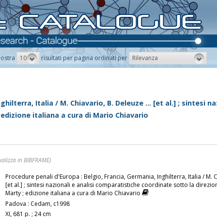
10
Rilevanza
ostra
risultati per pagina ordinati per
ilterra, Italia / M. Chiavario, B. Deleuze ... [et al.] ; sintesi 
edizione italiana a cura di Mario Chiavario
ualizza in BIBFRAME)
Procedure penali d'Europa : Belgio, Francia, Germania, Inghilterra, Italia / M. C
[et al.] ; sintesi nazionali e analisi comparatistiche coordinate sotto la direzi
Marty ; edizione italiana a cura di Mario Chiavario
Padova : Cedam, c1998
XI, 681 p. ; 24 cm