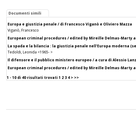
Documenti simili
Europa e giustizia penale / di Francesco Viganò e Oliviero Mazza
Viganò, Francesco
European criminal procedures / edited by Mireille Delmas-Marty and
La spada e la bilancia : la giustizia penale nell'Europa moderna (se
Tedoldi, Leonida <1965- >
Il difensore e il pubblico ministero europeo / a cura di Alessio Lan
European criminal procedures / edited by Mireille Delmas-Marty and
1 - 10 di
40 risultati trovati
1
2
3
4
>
>>