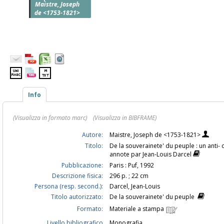
Maistre, Joseph
de <1753-1821>
Info
(Visualizza in formato marc)
(Visualizza in BIBFRAME)
Autore:
Maistre, Joseph de <1753-1821>
Titolo:
De la souverainete' du peuple : un anti- c
annote par Jean-Louis Darcel
Pubblicazione:
Paris : Puf, 1992
Descrizione fisica:
296 p. ; 22 cm
Persona (resp. second.):
Darcel, Jean-Louis
Titolo autorizzato:
De la souverainete' du peuple
Formato:
Materiale a stampa
Livello bibliografico
Monografia