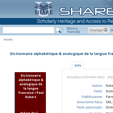
Ricerca
Ovunque
m
Avanzata
Home
Dictionnaire alphabétique & analogique de la langue fra
Info
Dictionnaire
(Visualizza in formato marc)
(Vis
alphabétique &
analogique de
Autore:
Robe
la langue
Titolo:
Dict
francaise / Paul
Pubblicazione:
Paris
Robert
Descrizione fisica:
XXII,
Titolo autorizzato:
Dict