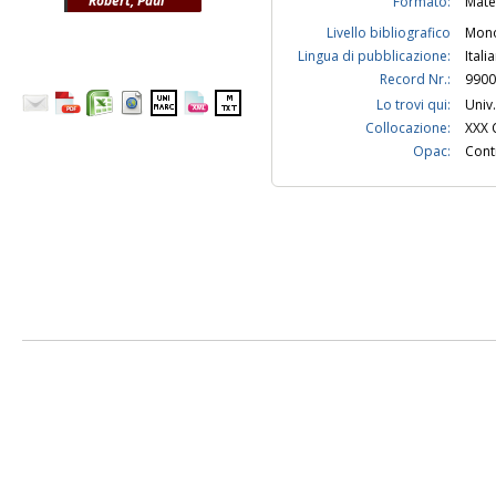
Robert, Paul
Formato:
Mate
Livello bibliografico
Mono
Lingua di pubblicazione:
Itali
Record Nr.:
9900
Lo trovi qui:
Univ.
Collocazione:
XXX 
Opac:
Contr