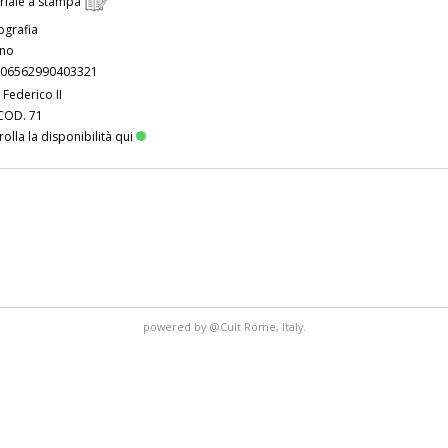
riale a stampa
grafia
ano
06562990403321
 Federico II
COD. 71
olla la disponibilità qui
powered by
@Cult
Rome, Italy.