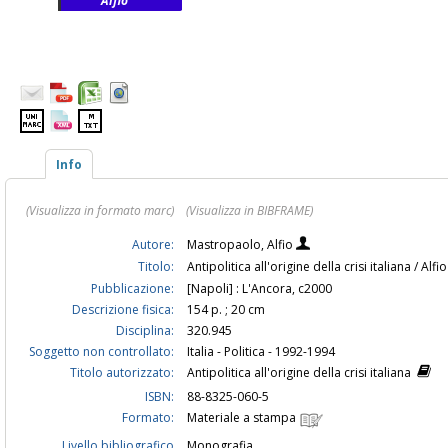
Alfio
Info
(Visualizza in formato marc)
(Visualizza in BIBFRAME)
Autore:
Mastropaolo, Alfio
Titolo:
Antipolitica all'origine della crisi italiana / A
Pubblicazione:
[Napoli] : L'Ancora, c2000
Descrizione fisica:
154 p. ; 20 cm
Disciplina:
320.945
Soggetto non controllato:
Italia - Politica - 1992-1994
Titolo autorizzato:
Antipolitica all'origine della crisi italiana
ISBN:
88-8325-060-5
Formato:
Materiale a stampa
Livello bibliografico
Monografia