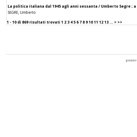
La politica italiana dal 1945 agli anni sessanta / Umberto Segre ;
SEGRE, Umberto
1 - 10 di
869 risultati trovati
1
2
3
4
5
6
7
8
9
10
11
12
13
...
>
>>
power