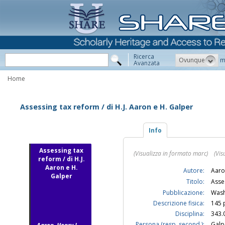
Ricerca
Ovunque
m
Avanzata
Home
Assessing tax reform / di H.J. Aaron e H. Galper
Info
Assessing tax
(Visualizza in formato marc)
(Vis
reform / di H.J.
Aaron e H.
Autore:
Aaro
Galper
Titolo:
Asse
Pubblicazione:
Wash
Descrizione fisica:
145 p
Disciplina:
343.
Persona (resp. second.):
Galp