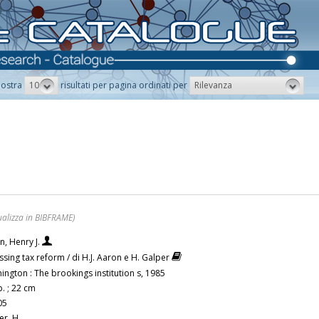
10
Rilevanza
ostra
risultati per pagina ordinati per
ualizza in BIBFRAME)
n, Henry J.
ssing tax reform / di H.J. Aaron e H. Galper
ington : The brookings institution s, 1985
. ; 22 cm
05
er, H.