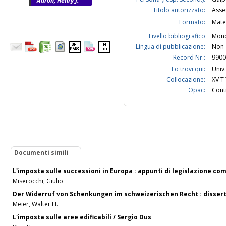
Aaron, Henry J.
Titolo autorizzato:
Asse
Formato:
Mate
Livello bibliografico
Mono
Lingua di pubblicazione:
Non 
Record Nr.:
9900
Lo trovi qui:
Univ.
Collocazione:
XV T 
Opac:
Contr
Documenti simili
L'imposta sulle successioni in Europa : appunti di legislazione co
Miserocchi, Giulio
Der Widerruf von Schenkungen im schweizerischen Recht : disserta
Meier, Walter H.
L'imposta sulle aree edificabili / Sergio Dus