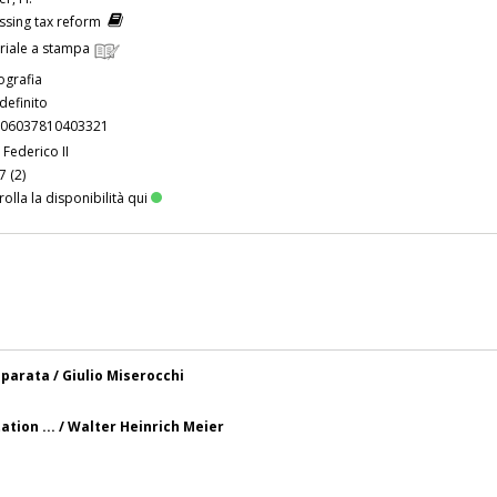
ssing tax reform
riale a stampa
grafia
definito
06037810403321
 Federico II
7 (2)
olla la disponibilità qui
mparata / Giulio Miserocchi
tion ... / Walter Heinrich Meier