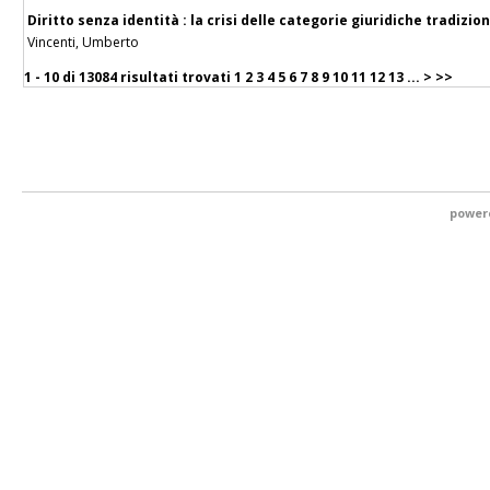
Diritto senza identità : la crisi delle categorie giuridiche tradizio
Vincenti, Umberto
1 - 10 di
13084 risultati trovati
1
2
3
4
5
6
7
8
9
10
11
12
13
...
>
>>
power