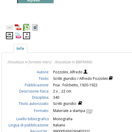
Alfredo
Info
(Visualizza in formato marc)
(Visualizza in BIBFRAME)
Autore:
Pozzolini, Alfredo
Titolo:
Scritti giuridici / Alfredo Pozzolini
Pubblicazione:
Pisa : Folchetto, 1920-1922
Descrizione fisica:
2 v. ; 22 cm
Disciplina:
340
Titolo autorizzato:
Scritti giuridici
Formato:
Materiale a stampa
Livello bibliografico
Monografia
Lingua di pubblicazione:
Italiano
Record Nr.:
990005936260403321