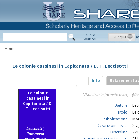
Ricerca
Ovunque
m
Avanzata
Home
Le colonie cassinesi in Capitanata / D. T. Leccisotti
Info
Relazione altr
Le colonie
(Visualizza in formato marc)
(Vis
cassinesi in
Capitanata / D.
Autore:
Lec
T. Leccisotti
Titolo:
Le 
Pubblicazione:
Mon
Descrizione fisica:
2 v.
Leccisotti,
Disciplina:
271
Tommaso
Soggetto non controllato:
Abb