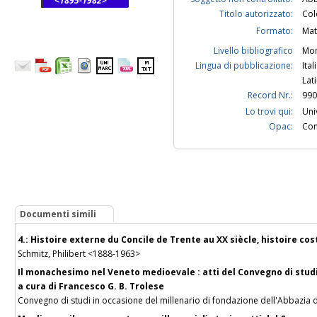
<1895-1982>
Titolo autorizzato:
Col
Formato:
Mat
Livello bibliografico
Mon
Lingua di pubblicazione:
Ital
Lat
Record Nr.:
990
Lo trovi qui:
Uni
Opac:
Con
Documenti simili
4.: Histoire externe du Concile de Trente au XX siècle, histoire cos
Schmitz, Philibert <1888-1963>
Il monachesimo nel Veneto medioevale : atti del Convegno di studi 
a cura di Francesco G. B. Trolese
Convegno di studi in occasione del millenario di fondazione dell'Abbazia d