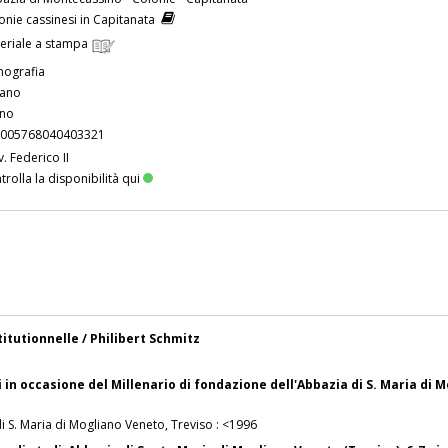
onie cassinesi in Capitanata
eriale a stampa
ografia
iano
ino
005768040403321
v. Federico II
trolla la disponibilità qui
titutionnelle / Philibert Schmitz
in occasione del Millenario di fondazione dell'Abbazia di S. Maria di 
i S. Maria di Mogliano Veneto, Treviso : <1996