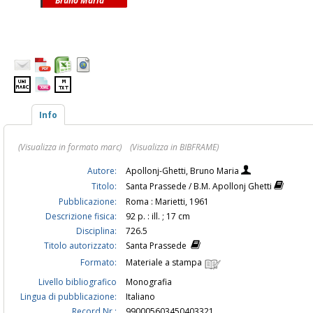
Bruno Maria
Info
(Visualizza in formato marc)
(Visualizza in BIBFRAME)
Autore:
Apollonj-Ghetti, Bruno Maria
Titolo:
Santa Prassede / B.M. Apollonj Ghetti
Pubblicazione:
Roma : Marietti, 1961
Descrizione fisica:
92 p. : ill. ; 17 cm
Disciplina:
726.5
Titolo autorizzato:
Santa Prassede
Formato:
Materiale a stampa
Livello bibliografico
Monografia
Lingua di pubblicazione:
Italiano
Record Nr.:
990005603450403321