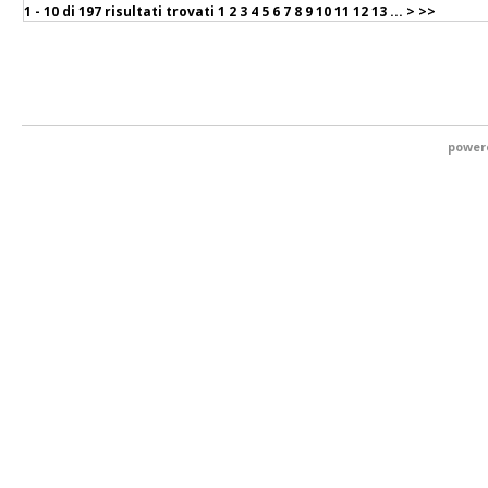
1 - 10 di
197 risultati trovati
1
2
3
4
5
6
7
8
9
10
11
12
13
...
>
>>
power