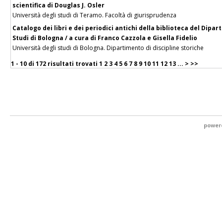
scientifica di Douglas J. Osler
Università degli studi di Teramo. Facoltà di giurisprudenza
Catalogo dei libri e dei periodici antichi della biblioteca del Dipar
Studi di Bologna / a cura di Franco Cazzola e Gisella Fidelio
Università degli studi di Bologna. Dipartimento di discipline storiche
1 - 10 di
172 risultati trovati
1
2
3
4
5
6
7
8
9
10
11
12
13
...
>
>>
power