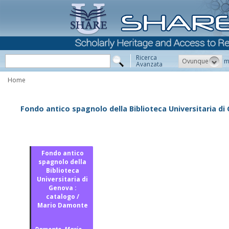
Ricerca
Ovunque
m
Avanzata
Home
Fondo antico spagnolo della Biblioteca Universitaria d
Fondo antico
spagnolo della
Biblioteca
Universitaria di
Genova :
catalogo /
Mario Damonte