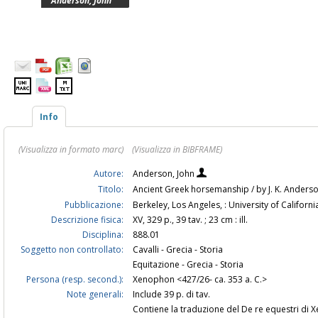
Anderson, John
Info
(Visualizza in formato marc)
(Visualizza in BIBFRAME)
Autore:
Anderson, John
Titolo:
Ancient Greek horsemanship / by J. K. Anders
Pubblicazione:
Berkeley, Los Angeles, : University of Californ
Descrizione fisica:
XV, 329 p., 39 tav. ; 23 cm : ill.
Disciplina:
888.01
Soggetto non controllato:
Cavalli - Grecia - Storia
Equitazione - Grecia - Storia
Persona (resp. second.):
Xenophon <427/26- ca. 353 a. C.>
Note generali:
Include 39 p. di tav.
Contiene la traduzione del De re equestri di