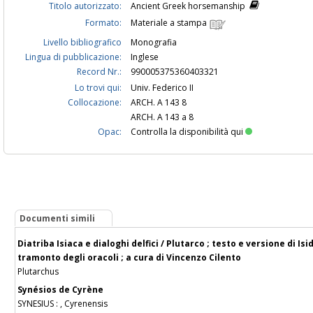
Titolo autorizzato:
Ancient Greek horsemanship
Formato:
Materiale a stampa
Livello bibliografico
Monografia
Lingua di pubblicazione:
Inglese
Record Nr.:
990005375360403321
Lo trovi qui:
Univ. Federico II
Collocazione:
ARCH. A 143 8
ARCH. A 143 a 8
Opac:
Controlla la disponibilità qui
Documenti simili
Diatriba Isiaca e dialoghi delfici / Plutarco ; testo e versione di Iside
tramonto degli oracoli ; a cura di Vincenzo Cilento
Plutarchus
Synésios de Cyrène
SYNESIUS : , Cyrenensis