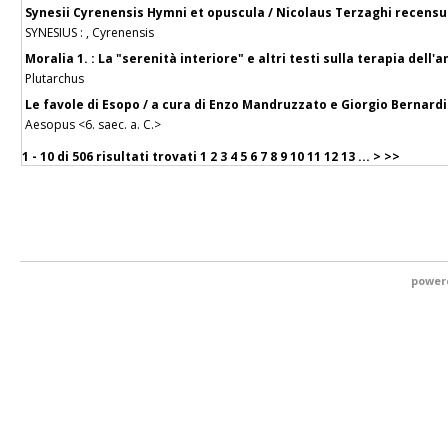
Synesii Cyrenensis Hymni et opuscula / Nicolaus Terzaghi recensu
SYNESIUS : , Cyrenensis
Moralia 1. : La "serenità interiore" e altri testi sulla terapia dell'a
Plutarchus
Le favole di Esopo / a cura di Enzo Mandruzzato e Giorgio Bernardi
Aesopus <6. saec. a. C.>
1 - 10 di
506 risultati trovati
1
2
3
4
5
6
7
8
9
10
11
12
13
...
>
>>
power