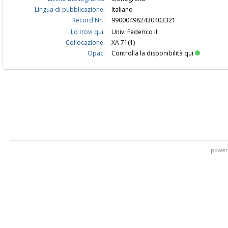
Lingua di pubblicazione:
Italiano
Record Nr.:
990004982430403321
Lo trovi qui:
Univ. Federico II
Collocazione:
XA 71(1)
Opac:
Controlla la disponibilità qui
power