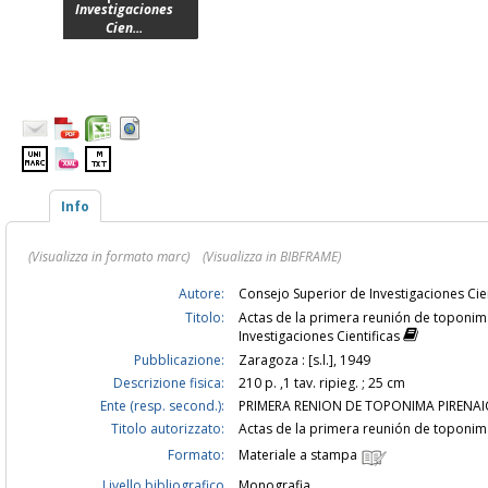
Investigaciones
Cien...
Info
(Visualizza in formato marc)
(Visualizza in BIBFRAME)
Autore:
Consejo Superior de Investigaciones Ci
Titolo:
Actas de la primera reunión de toponima
Investigaciones Cientificas
Pubblicazione:
Zaragoza : [s.l.], 1949
Descrizione fisica:
210 p. ,1 tav. ripieg. ; 25 cm
Ente (resp. second.):
PRIMERA RENION DE TOPONIMA PIRENAI
Titolo autorizzato:
Actas de la primera reunión de toponi
Formato:
Materiale a stampa
Livello bibliografico
Monografia