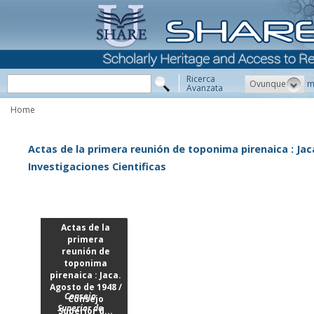
Ricerca
Ovunque
m
Avanzata
Home
Actas de la primera reunión de toponima pirenaica : Jac
Investigaciones Cientificas
Actas de la
primera
reunión de
toponima
pirenaica : Jaca.
Agosto de 1948 /
Consejo
Consejo
Superior de
Superior d...