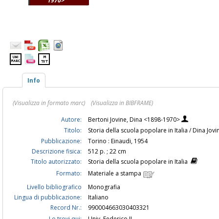
1970>
Info
(Visualizza in formato marc)
(Visualizza in BIBFRAME)
Autore:
Bertoni Jovine, Dina <1898-1970>
Titolo:
Storia della scuola popolare in Italia / Dina Jov
Pubblicazione:
Torino : Einaudi, 1954
Descrizione fisica:
512 p. ; 22 cm
Titolo autorizzato:
Storia della scuola popolare in Italia
Formato:
Materiale a stampa
Livello bibliografico
Monografia
Lingua di pubblicazione:
Italiano
Record Nr.:
990004663030403321
Lo trovi qui:
Univ. Federico II