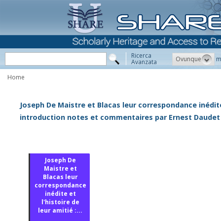
Ricerca
Ovunque
m
Avanzata
Home
Joseph De Maistre et Blacas leur correspondance inédite e
introduction notes et commentaires par Ernest Daudet
Joseph De
Maistre et
Blacas leur
correspondance
inédite et
l'histoire de
leur amitié :...