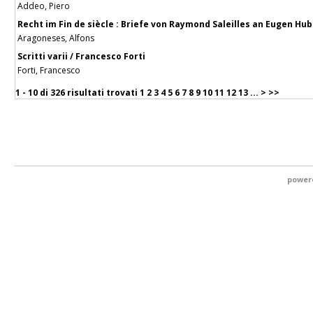
Addeo, Piero
Recht im Fin de siècle : Briefe von Raymond Saleilles an Eugen Hub
Aragoneses, Alfons
Scritti varii / Francesco Forti
Forti, Francesco
1 - 10 di
326 risultati trovati
1
2
3
4
5
6
7
8
9
10
11
12
13
...
>
>>
power