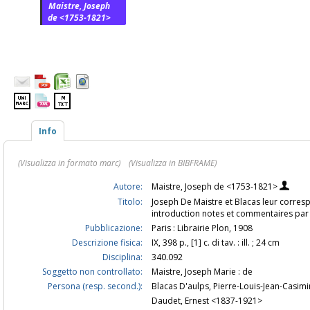
Maistre, Joseph
de <1753-1821>
Info
(Visualizza in formato marc)
(Visualizza in BIBFRAME)
Autore:
Maistre, Joseph de <1753-1821>
Titolo:
Joseph De Maistre et Blacas leur correspo
introduction notes et commentaires par
Pubblicazione:
Paris : Librairie Plon, 1908
Descrizione fisica:
IX, 398 p., [1] c. di tav. : ill. ; 24 cm
Disciplina:
340.092
Soggetto non controllato:
Maistre, Joseph Marie : de
Persona (resp. second.):
Blacas D'aulps, Pierre-Louis-Jean-Casimi
Daudet, Ernest <1837-1921>