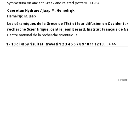
Symposium on ancient Greek and related pottery : <1987
Caeretan Hydraie / Jaap M. Hemelrijk
Hemelrijk, M. Jaap
Les cèramiques de la Grèce de l'Est et leur diffusion en Occident 
recherche Scientifique, centre Jean Bèrard. Institut Français de Nap
Centre national de la recherche scientifique
1 - 10 di
4159 risultati trovati
1
2
3
4
5
6
7
8
9
10
11
12
13
...
>
>>
power