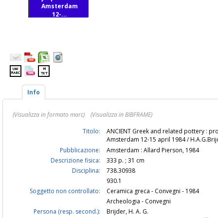
Amsterdam
12-...
Info
(Visualizza in formato marc)
(Visualizza in BIBFRAME)
Titolo:
ANCIENT Greek and related pottery : pro
Amsterdam 12-15 april 1984 / H.A.G.Brij
Pubblicazione:
Amsterdam : Allard Pierson, 1984
Descrizione fisica:
333 p. ; 31 cm
Disciplina:
738.30938
930.1
Soggetto non controllato:
Ceramica greca - Convegni - 1984
Archeologia - Convegni
Persona (resp. second.):
Brijder, H. A. G.