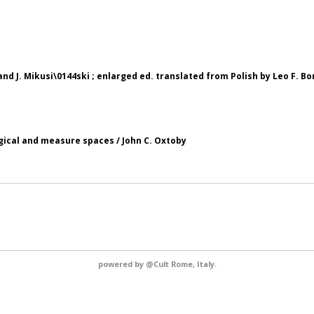
d J. Mikusi\0144ski ; enlarged ed. translated from Polish by Leo F. Bo
gical and measure spaces / John C. Oxtoby
powered by
@Cult
Rome, Italy.