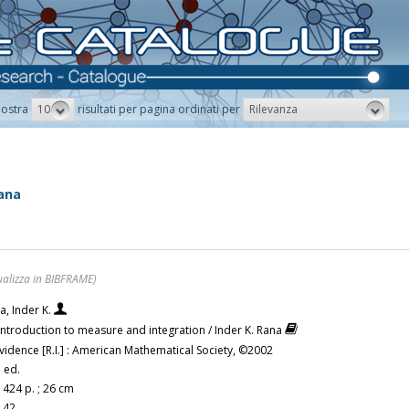
10
Rilevanza
ostra
risultati per pagina ordinati per
Rana
ualizza in BIBFRAME)
a, Inder K.
introduction to measure and integration / Inder K. Rana
vidence [R.I.] : American Mathematical Society, ©2002
 ed.
, 424 p. ; 26 cm
.42