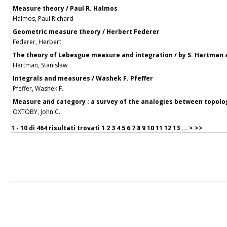
Measure theory / Paul R. Halmos
Halmos, Paul Richard
Geometric measure theory / Herbert Federer
Federer, Herbert
The theory of Lebesgue measure and integration / by S. Hartman an
Hartman, Stanislaw
Integrals and measures / Washek F. Pfeffer
Pfeffer, Washek F.
Measure and category : a survey of the analogies between topolo
OXTOBY, John C.
1 - 10 di
464 risultati trovati
1
2
3
4
5
6
7
8
9
10
11
12
13
...
>
>>