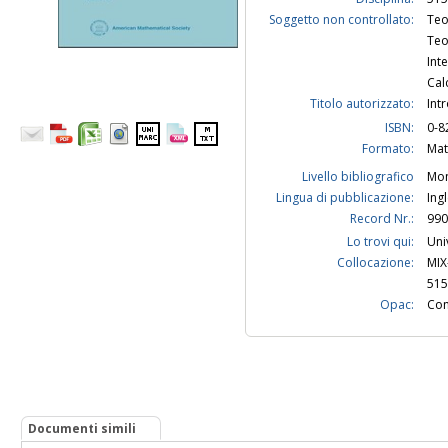
Soggetto non controllato:
Teo
Teo
Int
Cal
Titolo autorizzato:
Int
ISBN:
0-8
Formato:
Mat
Livello bibliografico
Mon
Lingua di pubblicazione:
Ing
Record Nr.:
990
Lo trovi qui:
Uni
Collocazione:
MIX
515
Opac:
Con
Documenti simili