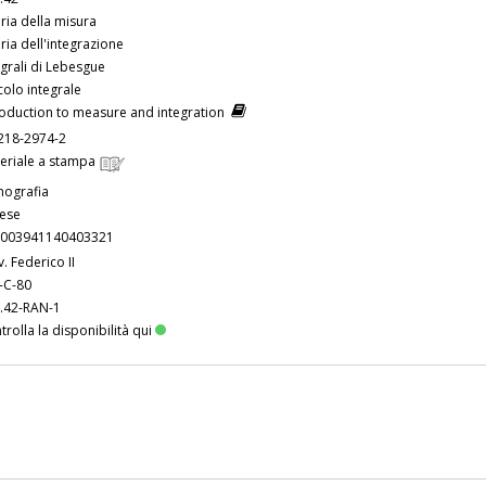
ria della misura
ria dell'integrazione
egrali di Lebesgue
colo integrale
roduction to measure and integration
218-2974-2
eriale a stampa
ografia
lese
003941140403321
v. Federico II
-C-80
.42-RAN-1
trolla la disponibilità qui