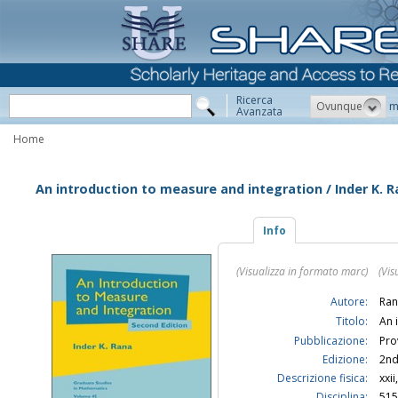
Ricerca
Ovunque
m
Avanzata
Home
An introduction to measure and integration / Inder K. 
Info
(Visualizza in formato marc)
(Vis
Autore:
Ran
Titolo:
An 
Pubblicazione:
Pro
Edizione:
2nd
Descrizione fisica:
xxii
Disciplina:
515