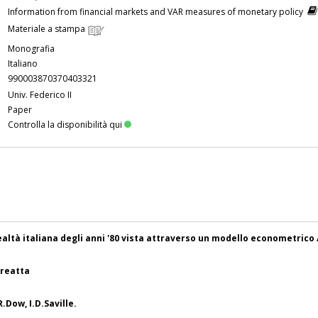
Information from financial markets and VAR measures of monetary policy
Materiale a stampa
Monografia
Italiano
990003870370403321
Univ. Federico II
Paper
Controlla la disponibilità qui
ealtà italiana degli anni '80 vista attraverso un modello econometrico 
dreatta
.Dow, I.D.Saville.