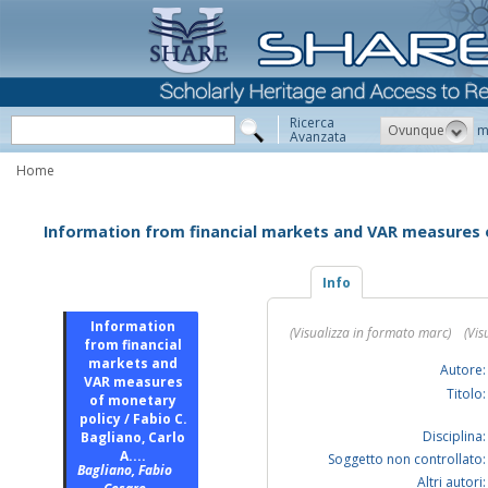
Ricerca
Ovunque
m
Avanzata
Home
Information from financial markets and VAR measures of
Info
Information
(Visualizza in formato marc)
(Vis
from financial
markets and
Autore:
VAR measures
Titolo:
of monetary
policy / Fabio C.
Disciplina:
Bagliano, Carlo
A....
Soggetto non controllato:
Bagliano, Fabio
Altri autori: