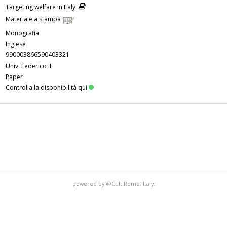
Targeting welfare in Italy
Materiale a stampa
Monografia
Inglese
990003866590403321
Univ. Federico II
Paper
Controlla la disponibilità qui
powered by
@Cult
Rome, Italy.