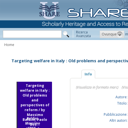
Ricerca
Ovunque
m
Avanzata
Home
Targeting welfare in Italy : Old problems and perspecti
Info
Targeting
(Visualizza in formato marc)
(Vis
welfare in Italy :
Old problems
Autore:
and
Titolo:
perspectives of
reform / by
Pubblicazione:
Massimo
Baldini,
Baldini, Paolo
Altri autori:
Massimo
Bos...