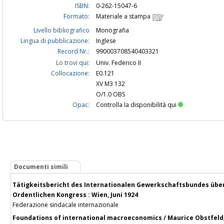
ISBN:
0-262-15047-6
Formato:
Materiale a stampa
Livello bibliografico
Monografia
Lingua di pubblicazione:
Inglese
Record Nr.:
990003708540403321
Lo trovi qui:
Univ. Federico II
Collocazione:
E0.121
XV M3 132
O/1.0 OBS
Opac:
Controlla la disponibilità qui
Documenti simili
Tätigkeitsbericht des Internationalen Gewerkschaftsbundes über 
Ordentlichen Kongress : Wien, Juni 1924
Federazione sindacale internazionale
Foundations of international macroeconomics / Maurice Obstfeld