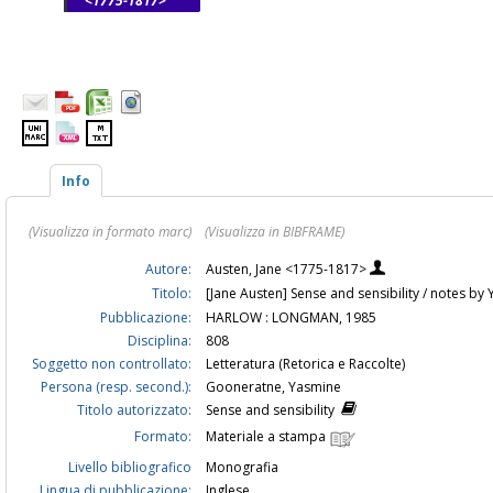
<1775-1817>
Info
(Visualizza in formato marc)
(Visualizza in BIBFRAME)
Autore:
Austen, Jane <1775-1817>
Titolo:
[Jane Austen] Sense and sensibility / notes 
Pubblicazione:
HARLOW : LONGMAN, 1985
Disciplina:
808
Soggetto non controllato:
Letteratura (Retorica e Raccolte)
Persona (resp. second.):
Gooneratne, Yasmine
Titolo autorizzato:
Sense and sensibility
Formato:
Materiale a stampa
Livello bibliografico
Monografia
Lingua di pubblicazione:
Inglese