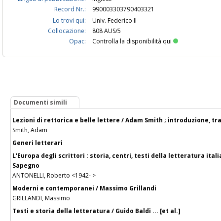
Record Nr.:
990003303790403321
Lo trovi qui:
Univ. Federico II
Collocazione:
808 AUS/5
Opac:
Controlla la disponibilità qui
Documenti simili
Lezioni di rettorica e belle lettere / Adam Smith ; introduzione, 
Smith, Adam
Generi letterari
L'Europa degli scrittori : storia, centri, testi della letteratura it
Sapegno
ANTONELLI, Roberto <1942- >
Moderni e contemporanei / Massimo Grillandi
GRILLANDI, Massimo
Testi e storia della letteratura / Guido Baldi ... [et al.]