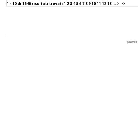
1 - 10 di
1646 risultati trovati
1
2
3
4
5
6
7
8
9
10
11
12
13
...
>
>>
power