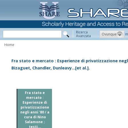
Ricerca
Ovunque
m
Avanzata
Home
Fra stato e mercato : Esperienze di privatizzazione negli
Bizaguet, Chandler, Dunleavy...[et al.].
Fra stato e
mercato :
Esperienze di
privatizzazione
negli anni '80 / a
cura di Nino
Salamone ;
testi...