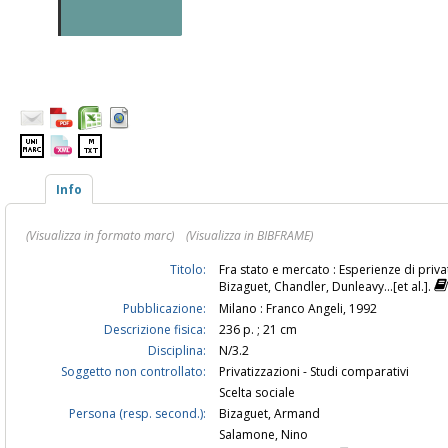
Info
(Visualizza in formato marc)
(Visualizza in BIBFRAME)
Titolo:
Fra stato e mercato : Esperienze di privat
Bizaguet, Chandler, Dunleavy...[et al.].
Pubblicazione:
Milano : Franco Angeli, 1992
Descrizione fisica:
236 p. ; 21 cm
Disciplina:
N/3.2
Soggetto non controllato:
Privatizzazioni - Studi comparativi
Scelta sociale
Persona (resp. second.):
Bizaguet, Armand
Salamone, Nino