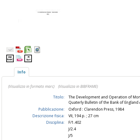
Info
(Visualizza in formato marc)
(Visualizza in BIBFRAME)
Titolo:
The Development and Operation of Moneta
Quaterly Bulletin of the Bank of England
Pubblicazione:
Oxford : Clarendon Press, 1984
Descrizione fisica:
VII, 194 p. ; 27 cm
Disciplina:
F/1.402
J/2.4
J/5