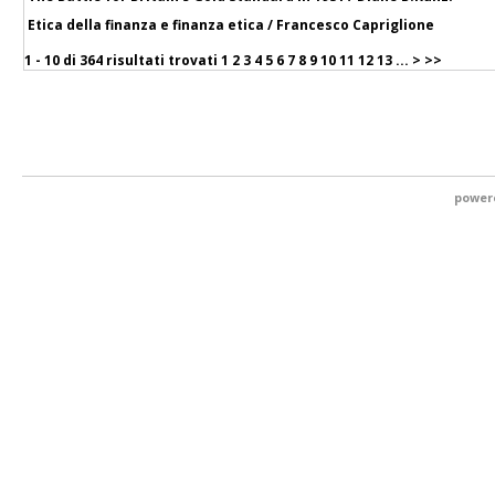
Etica della finanza e finanza etica / Francesco Capriglione
1 - 10 di
364 risultati trovati
1
2
3
4
5
6
7
8
9
10
11
12
13
...
>
>>
power