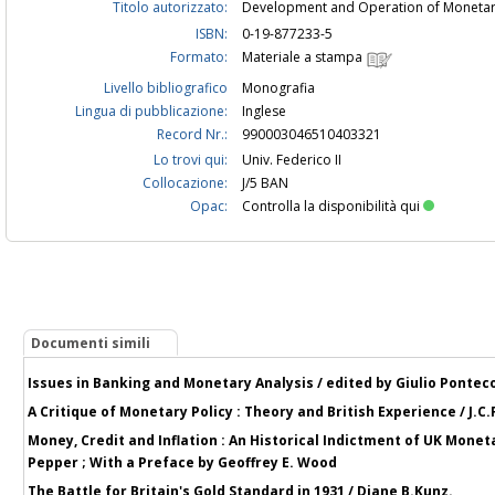
Titolo autorizzato:
Development and Operation of Monetar
ISBN:
0-19-877233-5
Formato:
Materiale a stampa
Livello bibliografico
Monografia
Lingua di pubblicazione:
Inglese
Record Nr.:
990003046510403321
Lo trovi qui:
Univ. Federico II
Collocazione:
J/5 BAN
Opac:
Controlla la disponibilità qui
Documenti simili
Issues in Banking and Monetary Analysis / edited by Giulio Ponteco
A Critique of Monetary Policy : Theory and British Experience / J.C.R
Money, Credit and Inflation : An Historical Indictment of UK Monet
Pepper ; With a Preface by Geoffrey E. Wood
The Battle for Britain's Gold Standard in 1931 / Diane B.Kunz.