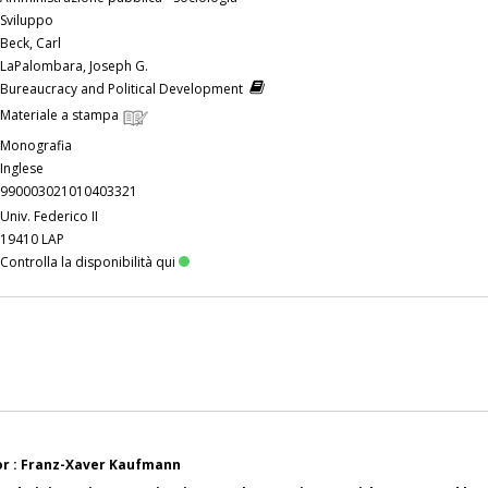
Sviluppo
Beck, Carl
LaPalombara, Joseph G.
Bureaucracy and Political Development
Materiale a stampa
Monografia
Inglese
990003021010403321
Univ. Federico II
19410 LAP
Controlla la disponibilità qui
tor : Franz-Xaver Kaufmann