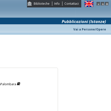
Biblioteche
Info
Contattaci
Pubblicazioni (Istanze)
Vai a Persone/Opere
 LaPalombara