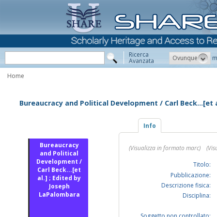
Ricerca
Ovunque
m
Avanzata
Home
Bureaucracy and Political Development / Carl Beck...[et 
Info
Bureaucracy
(Visualizza in formato marc)
(Vis
and Political
Development /
Titolo:
Carl Beck...[et
Pubblicazione:
al.] ; Edited by
Descrizione fisica:
Joseph
LaPalombara
Disciplina:
Soggetto non controllato: