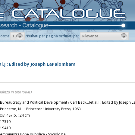
10
Rilevanza
ostra
risultati per pagina ordinati per
al.] ; Edited by Joseph LaPalombara
ualizza in BIBFRAME)
Bureaucracy and Political Development / Carl Beck...[et al.] ; Edited by Joseph
Princeton, N.J. : Princeton University Press, 1963
xiv, 487 p. ; 24 cm
17310
19410
Amministrazione pubblica - Sociologia