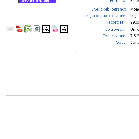
George William
Formato:
Mate
Livello bibliografico
Mono
Lingua di pubblicazione:
Ingl
Record Nr.:
9900
Lo trovi qui:
Univ.
Collocazione:
7-5-
Opac:
Contr