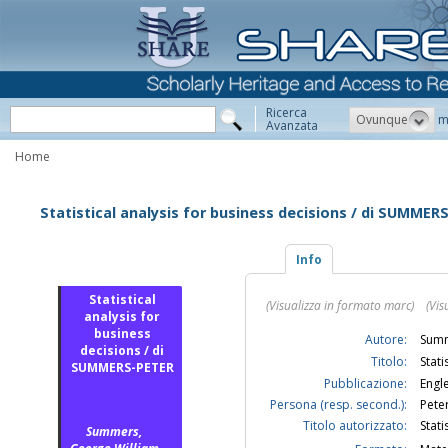
Ricerca
Ovunque
m
Avanzata
Home
Statistical analysis for business decisions / di SUMMER
Info
Statistical
(Visualizza in formato marc)
(Vis
analysis for
business
Autore:
Summ
decisions / di
Titolo:
Stat
SUMMERS-PETER
Pubblicazione:
Engle
Persona (resp. second.):
Peter
Titolo autorizzato:
Stati
Summers,