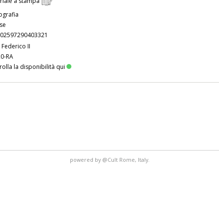
riale a stampa
grafia
ese
02597290403321
 Federico II
20-RA
olla la disponibilità qui
powered by
@Cult
Rome, Italy.