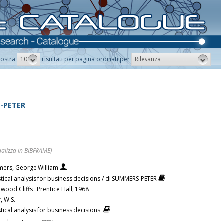
10
Rilevanza
ostra
risultati per pagina ordinati per
S-PETER
ualizza in BIBFRAME)
ers, George William
istical analysis for business decisions / di SUMMERS-PETER
wood Cliffs : Prentice Hall, 1968
, W.S.
stical analysis for business decisions