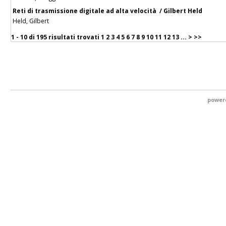
Reti di trasmissione digitale ad alta velocità / Gilbert Held
Held, Gilbert
1 - 10 di
195 risultati trovati
1
2
3
4
5
6
7
8
9
10
11
12
13
...
>
>>
power