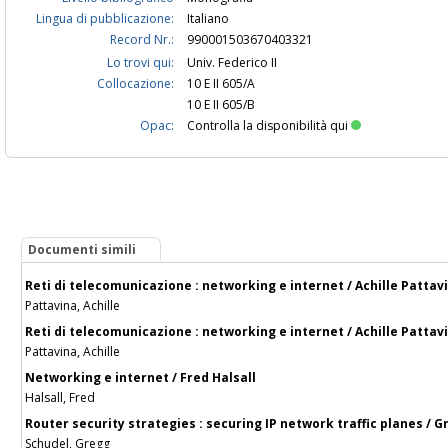
Lingua di pubblicazione:
Italiano
Record Nr.:
990001503670403321
Lo trovi qui:
Univ. Federico II
Collocazione:
10 E II 605/A
10 E II 605/B
Opac:
Controlla la disponibilità qui
Documenti simili
Reti di telecomunicazione : networking e internet / Achille Pattav
Pattavina, Achille
Reti di telecomunicazione : networking e internet / Achille Pattav
Pattavina, Achille
Networking e internet / Fred Halsall
Halsall, Fred
Router security strategies : securing IP network traffic planes / G
Schudel, Gregg