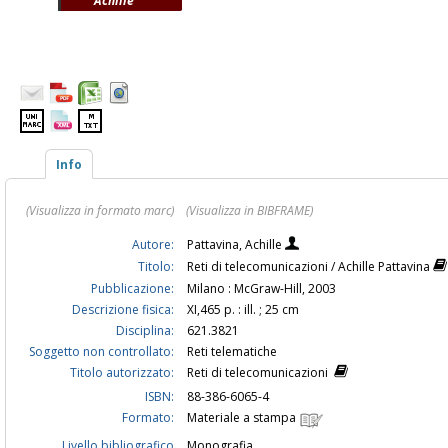
Achille
Info
(Visualizza in formato marc)
(Visualizza in BIBFRAME)
Autore:
Pattavina, Achille
Titolo:
Reti di telecomunicazioni / Achille Pattavina
Pubblicazione:
Milano : McGraw-Hill, 2003
Descrizione fisica:
XI,465 p. : ill. ; 25 cm
Disciplina:
621.3821
Soggetto non controllato:
Reti telematiche
Titolo autorizzato:
Reti di telecomunicazioni
ISBN:
88-386-6065-4
Formato:
Materiale a stampa
Livello bibliografico
Monografia