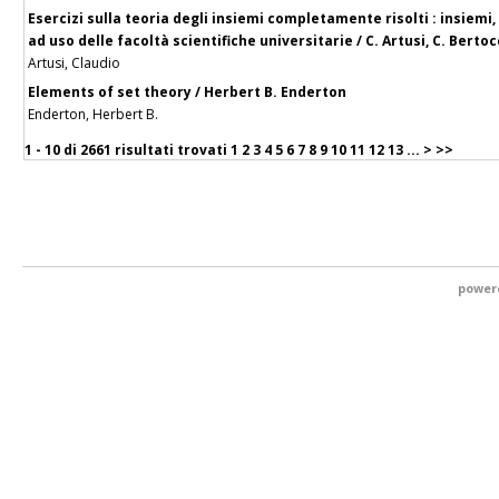
Esercizi sulla teoria degli insiemi completamente risolti : insiemi, 
ad uso delle facoltà scientifiche universitarie / C. Artusi, C. Berto
Artusi, Claudio
Elements of set theory / Herbert B. Enderton
Enderton, Herbert B.
1 - 10 di
2661 risultati trovati
1
2
3
4
5
6
7
8
9
10
11
12
13
...
>
>>
power