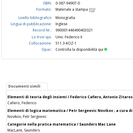
ISBN:
0-387-94907-0
Formato:
Materiale a stampa
Livello bibliografico
Monografia
Lingua di pubblicazione:
Inglese
Record Nr.:
990001446490403321
Lo trovi qui:
Univ. Federico II
Collocazione:
511.3-KOZ-1
Opac:
Controlla la disponibilità qui
Documenti simili
Elementi di teoria degli insiemi / Federico Cafiero, Antonio Zitaro
Cafiero, Federico
Elementi di logica matematica / Petr Sergeevic Novikov ; a cura di
Novikov, Petr Sergeevic
Categorie nella pratica matematica / Saunders Mac Lane
MacLane, Saunders