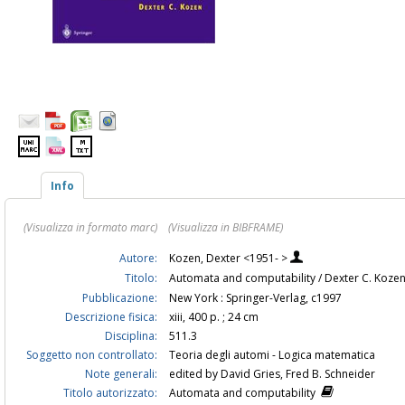
Info
(Visualizza in formato marc)
(Visualizza in BIBFRAME)
Autore:
Kozen, Dexter <1951- >
Titolo:
Automata and computability / Dexter C. Koze
Pubblicazione:
New York : Springer-Verlag, c1997
Descrizione fisica:
xiii, 400 p. ; 24 cm
Disciplina:
511.3
Soggetto non controllato:
Teoria degli automi - Logica matematica
Note generali:
edited by David Gries, Fred B. Schneider
Titolo autorizzato:
Automata and computability