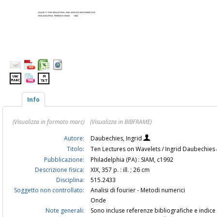
Info
(Visualizza in formato marc)
(Visualizza in BIBFRAME)
Autore:
Daubechies, Ingrid
Titolo:
Ten Lectures on Wavelets / Ingrid Daubechies
Pubblicazione:
Philadelphia (PA) : SIAM, c1992
Descrizione fisica:
XIX, 357 p. : ill. ; 26 cm
Disciplina:
515.2433
Soggetto non controllato:
Analisi di fourier - Metodi numerici
Onde
Note generali:
Sono incluse referenze bibliografiche e indice