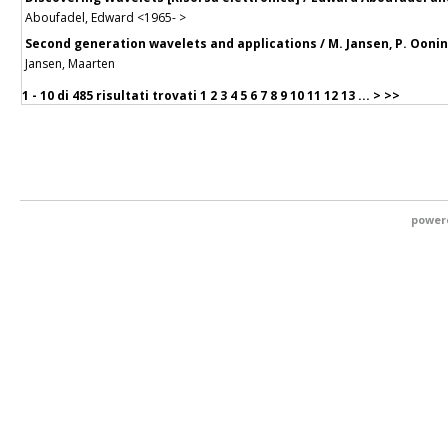
Aboufadel, Edward <1965- >
Second generation wavelets and applications / M. Jansen, P. Ooni
Jansen, Maarten
1 - 10 di
485 risultati trovati
1
2
3
4
5
6
7
8
9
10
11
12
13
...
>
>>
power