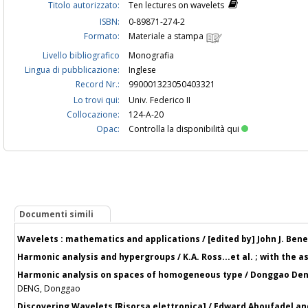
Titolo autorizzato:
Ten lectures on wavelets
ISBN:
0-89871-274-2
Formato:
Materiale a stampa
Livello bibliografico
Monografia
Lingua di pubblicazione:
Inglese
Record Nr.:
990001323050403321
Lo trovi qui:
Univ. Federico II
Collocazione:
124-A-20
Opac:
Controlla la disponibilità qui
Documenti simili
Wavelets : mathematics and applications / [edited by] John J. Bene
Harmonic analysis and hypergroups / K.A. Ross...et al. ; with the a
Harmonic analysis on spaces of homogeneous type / Donggao De
DENG, Donggao
Discovering Wavelets [Risorsa elettronica] / Edward Aboufadel an