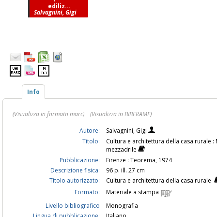
ediliz...
Salvagnini, Gigi
Info
(Visualizza in formato marc)
(Visualizza in BIBFRAME)
Autore:
Salvagnini, Gigi
Titolo:
Cultura e architettura della casa rurale 
mezzadrile
Pubblicazione:
Firenze : Teorema, 1974
Descrizione fisica:
96 p. ill. 27 cm
Titolo autorizzato:
Cultura e architettura della casa rurale
Formato:
Materiale a stampa
Livello bibliografico
Monografia
Lingua di pubblicazione:
Italiano