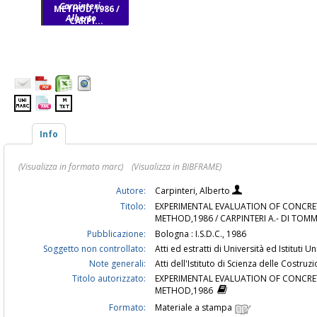
Carpinteri,
METHOD,1986 /
Alberto
CARPI...
Info
(Visualizza in formato marc)
(Visualizza in BIBFRAME)
Autore:
Carpinteri, Alberto
Titolo:
EXPERIMENTAL EVALUATION OF CONCRE
METHOD,1986 / CARPINTERI A.- DI TOMM
Pubblicazione:
Bologna : I.S.D.C., 1986
Soggetto non controllato:
Atti ed estratti di Università ed Istituti Uni
Note generali:
Atti dell'Istituto di Scienza delle Costruz
Titolo autorizzato:
EXPERIMENTAL EVALUATION OF CONCRE
METHOD,1986
Formato:
Materiale a stampa