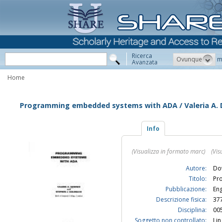
Ricerca
Ovunque
m
Avanzata
Home
Programming embedded systems with ADA / Valeria A. 
Info
(Visualizza in formato marc)
(Vis
Autore:
Dow
Titolo:
Pr
Pubblicazione:
Eng
Descrizione fisica:
377
Disciplina:
00
Soggetto non controllato:
Li