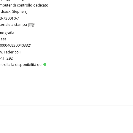
mputer di controllo dedicato
dsack, Stephen J.
13-730010-7
teriale a stampa
nografia
lese
0000468300403321
v. Federico II
P.T. 292
trolla la disponibilità qui