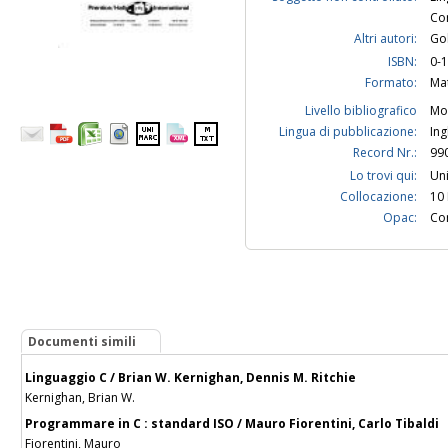
Co
Altri autori:
Gol
ISBN:
0-
Formato:
Ma
Livello bibliografico
Mo
Lingua di pubblicazione:
Ing
Record Nr.:
99
Lo trovi qui:
Uni
Collocazione:
10 
Opac:
Con
Documenti simili
Linguaggio C / Brian W. Kernighan, Dennis M. Ritchie
Kernighan, Brian W.
Programmare in C : standard ISO / Mauro Fiorentini, Carlo Tibaldi
Fiorentini, Mauro