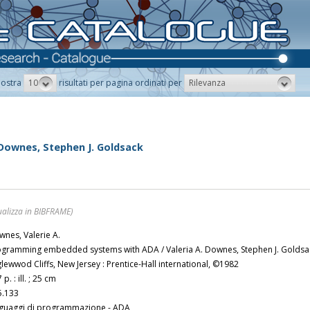
10
Rilevanza
ostra
risultati per pagina ordinati per
Downes, Stephen J. Goldsack
ualizza in BIBFRAME)
nes, Valerie A.
ogramming embedded systems with ADA / Valeria A. Downes, Stephen J. Goldsa
lewwod Cliffs, New Jersey : Prentice-Hall international, ©1982
 p. : ill. ; 25 cm
5.133
nguaggi di programmazione - ADA