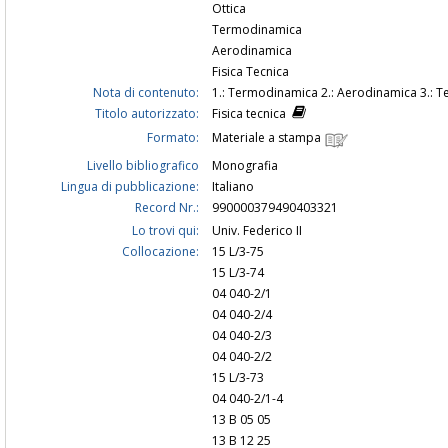
Ottica
Termodinamica
Aerodinamica
Fisica Tecnica
Nota di contenuto:
1.: Termodinamica 2.: Aerodinamica 3.: Ter
Titolo autorizzato:
Fisica tecnica
Formato:
Materiale a stampa
Livello bibliografico
Monografia
Lingua di pubblicazione:
Italiano
Record Nr.:
990000379490403321
Lo trovi qui:
Univ. Federico II
Collocazione:
15 L/3-75
15 L/3-74
04 040-2/1
04 040-2/4
04 040-2/3
04 040-2/2
15 L/3-73
04 040-2/1-4
13 B 05 05
13 B 12 25