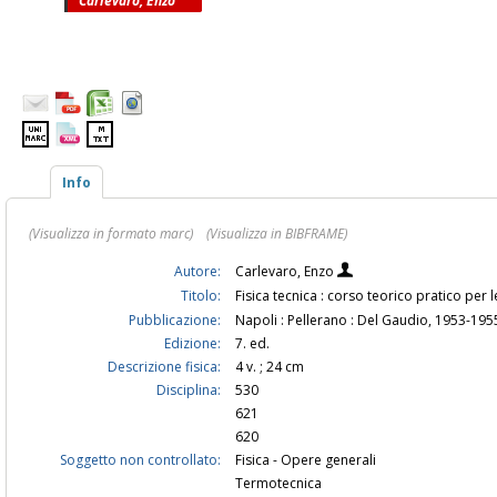
Carlevaro, Enzo
Info
(Visualizza in formato marc)
(Visualizza in BIBFRAME)
Autore:
Carlevaro, Enzo
Titolo:
Fisica tecnica : corso teorico pratico per 
Pubblicazione:
Napoli : Pellerano : Del Gaudio, 1953-195
Edizione:
7. ed.
Descrizione fisica:
4 v. ; 24 cm
Disciplina:
530
621
620
Soggetto non controllato:
Fisica - Opere generali
Termotecnica