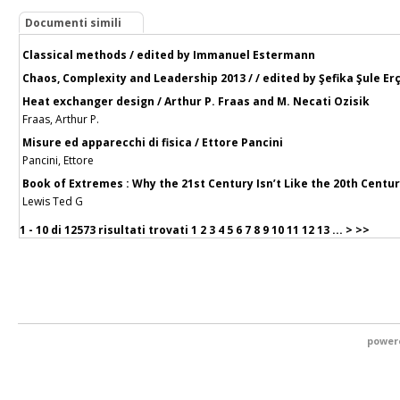
Documenti simili
Classical methods / edited by Immanuel Estermann
Chaos, Complexity and Leadership 2013 / / edited by Şefika Şule Er
Heat exchanger design / Arthur P. Fraas and M. Necati Ozisik
Fraas, Arthur P.
Misure ed apparecchi di fisica / Ettore Pancini
Pancini, Ettore
Book of Extremes : Why the 21st Century Isn’t Like the 20th Century
Lewis Ted G
1 - 10 di
12573 risultati trovati
1
2
3
4
5
6
7
8
9
10
11
12
13
...
>
>>
power