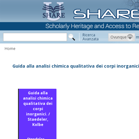
Ricerca
Ovunque
m
Avanzata
Home
Guida alla analisi chimica qualitativa dei corpi inorganic
Guida alla
analisi chimica
qualitativa dei
corpi
inorganici. /
Staedeler,
Kolbe