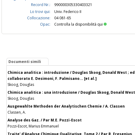
Record Nr.:
990000305330403321
Lo trovi qui:
Univ. Federico II
Collocazione:
04 081-65
Opac:
Controlla la disponibilità qui
Documenti simili
Chimica analitica : introduzione / Douglas Skoog, Donald West ; edi
collaborato E. Desimoni, F. Palmisano... [et al.]
Skoog, Douglas
Chimica analitica : una introduzione / Douglas Skoog, Donald West,
Skoog, Douglas
Ausgewahlte Methoden der Analytischen Chemie / A. Classen
Classen, A.
Analyse des Gaz. / Par M.E. Pozzi-Escot
Pozzi-Escot, Marius Emmanuel
Traite' d'Analyse Chimique Qualitative. Tome 2 / Par R. Fresenius.