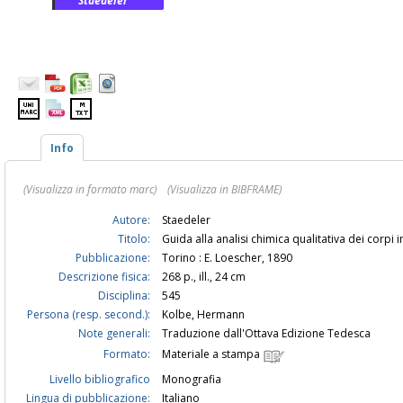
Staedeler
Info
(Visualizza in formato marc)
(Visualizza in BIBFRAME)
Autore:
Staedeler
Titolo:
Guida alla analisi chimica qualitativa dei corpi i
Pubblicazione:
Torino : E. Loescher, 1890
Descrizione fisica:
268 p., ill., 24 cm
Disciplina:
545
Persona (resp. second.):
Kolbe, Hermann
Note generali:
Traduzione dall'Ottava Edizione Tedesca
Formato:
Materiale a stampa
Livello bibliografico
Monografia
Lingua di pubblicazione:
Italiano