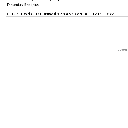
Fresenius, Remigius
1 - 10 di
198 risultati trovati
1
2
3
4
5
6
7
8
9
10
11
12
13
...
>
>>
power