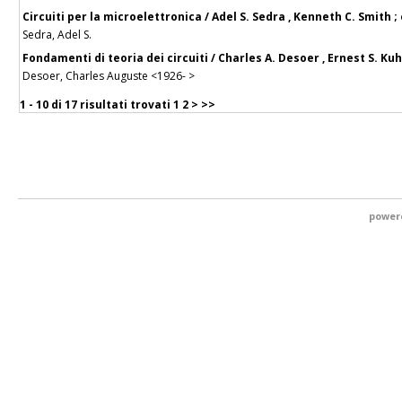
Circuiti per la microelettronica / Adel S. Sedra , Kenneth C. Smith ; 
Sedra, Adel S.
Fondamenti di teoria dei circuiti / Charles A. Desoer , Ernest S. Kuh 
Desoer, Charles Auguste <1926- >
1 - 10 di
17 risultati trovati
1
2
>
>>
power