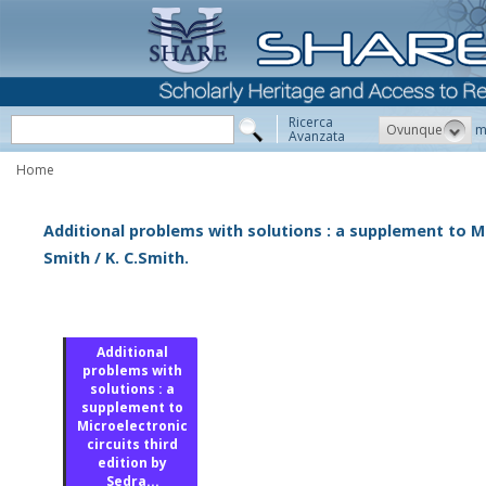
Ricerca
Ovunque
m
Avanzata
Home
Additional problems with solutions : a supplement to Mic
Smith / K. C.Smith.
Additional
problems with
solutions : a
supplement to
Microelectronic
circuits third
edition by
Sedra...