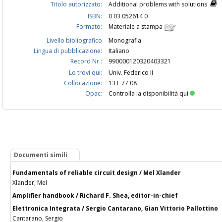
Titolo autorizzato:
Additional problems with solutions
ISBN:
0 03 052614 0
Formato:
Materiale a stampa
Livello bibliografico
Monografia
Lingua di pubblicazione:
Italiano
Record Nr.:
990000120320403321
Lo trovi qui:
Univ. Federico II
Collocazione:
13 F 77 08
Opac:
Controlla la disponibilità qui
Documenti simili
Fundamentals of reliable circuit design / Mel Xlander
Xlander, Mel
Amplifier handbook / Richard F. Shea, editor-in-chief
Elettronica Integrata / Sergio Cantarano, Gian Vittorio Pallottino
Cantarano, Sergio