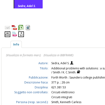
Sedra, Adel S.
Info
(Visualizza in formato marc)
(Visualizza in BIBFRAME)
Autore:
Sedra, Adel S.
Titolo:
Additional problems with solutions : a s
/ Smith / K. C.Smith.
Pubblicazione:
Forth Worth : Saunders college publishin
Descrizione fisica:
377 p. ; 28 cm
Disciplina:
621.381 53
Soggetto non controllato:
Circuiti elettronici
Circuiti integrati
Persona (resp. second.):
Smith, Kenneth Carless