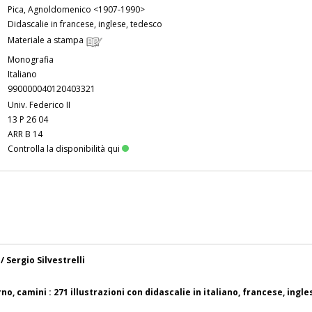
Pica, Agnoldomenico <1907-1990>
Didascalie in francese, inglese, tedesco
Materiale a stampa
Monografia
Italiano
990000040120403321
Univ. Federico II
13 P 26 04
ARR B 14
Controlla la disponibilità qui
/ Sergio Silvestrelli
, camini : 271 illustrazioni con didascalie in italiano, francese, ingle