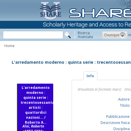
Ricerca
Ovunque
m
Avanzata
Home
L'arredamento moderno : quinta serie : trecentosessanta 
Info
L'arredamento
(Visualizza in formato marc)
(Vis
moderno :
quinta serie :
Autore:
trecentosessanta
Titolo:
artisti :
quattordici
Pubblicazione:
nazioni... /
Roberto A...
Descrizione fisica:
Aloi, Roberto
Disciplina: