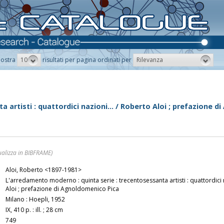
10
Rilevanza
ostra
risultati per pagina ordinati per
artisti : quattordici nazioni... / Roberto Aloi ; prefazione 
ualizza in BIBFRAME)
Aloi, Roberto <1897-1981>
L'arredamento moderno : quinta serie : trecentosessanta artisti : quattordici n
Aloi ; prefazione di Agnoldomenico Pica
Milano : Hoepli, 1952
IX, 410 p. : ill. ; 28 cm
749