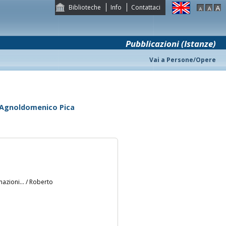
Biblioteche
Info
Contattaci
Pubblicazioni (Istanze)
Vai a Persone/Opere
di Agnoldomenico Pica
azioni... / Roberto