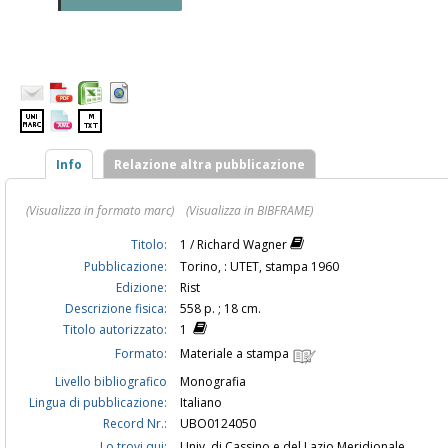
Info
Relazione altra pubblicazione
(Visualizza in formato marc)
(Visualizza in BIBFRAME)
Titolo:
1 / Richard Wagner
Pubblicazione:
Torino, : UTET, stampa 1960
Edizione:
Rist
Descrizione fisica:
558 p. ; 18 cm.
Titolo autorizzato:
1
Formato:
Materiale a stampa
Livello bibliografico
Monografia
Lingua di pubblicazione:
Italiano
Record Nr.:
UBO0124050
Lo trovi qui:
Univ. di Cassino e del Lazio Meridionale