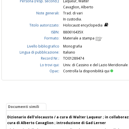
Persona (resp. second.):
Laqueur, Walter
Cavaglion, Alberto
Note generali:
Trad. di vari
In custodia.
Titolo autorizzato:
Holocaust encyclopedia
ISBN:
880616435X
Formato:
Materiale a stampa
Livello bibliografico
Monografia
Lingua di pubblicazione:
Italiano
Record Nr.:
TO01289474
Lo trovi qui:
Univ. di Cassino e del Lazio Meridionale
Opac:
Controlla la disponibilità qui
Documenti simili
Dizionario dell'olocausto / a cura di Walter Laqueur ; in collabora
cura di Alberto Cavaglion ; introduzione di Gad Lerner