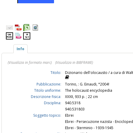
Info
(Visualizza in formato marc)
(Visualizza in BIBFRAME)
Titolo:
Dizionario dell'olocausto / a cura di Wal
Pubblicazione:
Torino, : G. Einaudi, °2004!
Titolo uniforme:
The holocaust encyclopedia
Descrizione fisica:
XXXII, 933 p. ; 22 cm
Disciplina:
940.5318
940.531803
Soggetto topico:
Ebrei
Ebrei - Persecuzione nazista - Encicloped
Ebrei - Sterminio - 1939-1945