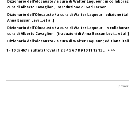
Dizionario dell'olocausto / a cura di Walter Laqueur ; in collabora
cura di Alberto Cavaglion ; introduzione di Gad Lerner
Dizionario dell'Olocausto / a cura di Walter Laqueur ; edizione ital
Anna Bassan Levi ...et al.]
Dizionario dell'Olocausto / a cura di Walter Laqueur ; in collabora
cura di Alberto Cavaglion ; [traduzioni di Anna Bassan Levi... et al.]
Dizionario dell'olocausto / a cura di Walter Laqueur ; edizione ital
1 - 10 di
467 risultati trovati
1
2
3
4
5
6
7
8
9
10
11
12
13
...
>
>>
power