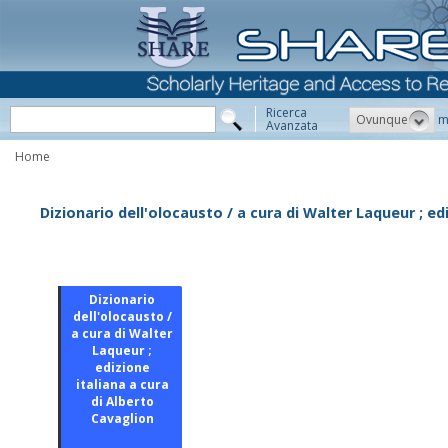
Ricerca
Ovunque
m
Avanzata
Home
Dizionario dell'olocausto / a cura di Walter Laqueur ; ed
Dizionario
dell'olocausto /
a cura di Walter
Laqueur ;
edizione
italiana a cura
di Alberto
Cavaglion