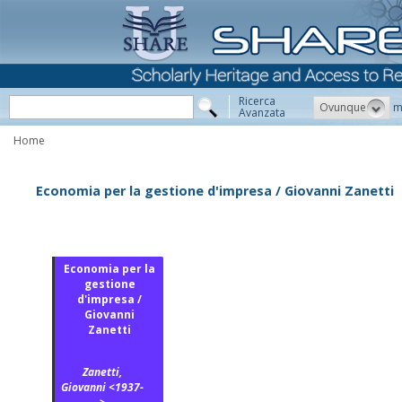
Ricerca
Ovunque
m
Avanzata
Home
Economia per la gestione d'impresa / Giovanni Zanetti
Economia per la
gestione
d'impresa /
Giovanni
Zanetti
Zanetti,
Giovanni <1937-