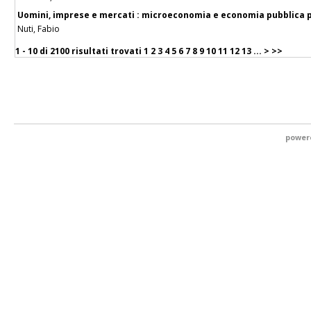
Uomini, imprese e mercati : microeconomia e economia pubblica pe
Nuti, Fabio
1 - 10 di
2100 risultati trovati
1
2
3
4
5
6
7
8
9
10
11
12
13
...
>
>>
power