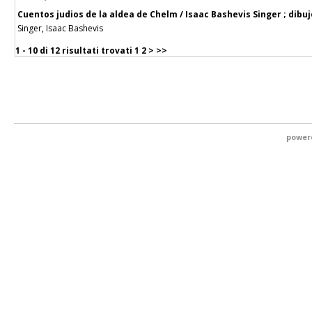
Cuentos judios de la aldea de Chelm / Isaac Bashevis Singer ; dib
Singer, Isaac Bashevis
1 - 10 di
12 risultati trovati
1
2
>
>>
power