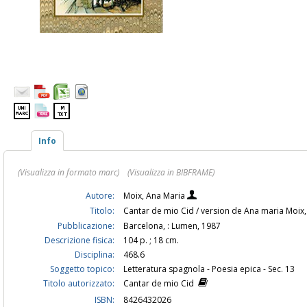
Info
(Visualizza in formato marc)
(Visualizza in BIBFRAME)
Autore:
Moix, Ana Maria
Titolo:
Cantar de mio Cid / version de Ana maria Moix,
Pubblicazione:
Barcelona, : Lumen, 1987
Descrizione fisica:
104 p. ; 18 cm.
Disciplina:
468.6
Soggetto topico:
Letteratura spagnola - Poesia epica - Sec. 13
Titolo autorizzato:
Cantar de mio Cid
ISBN:
8426432026