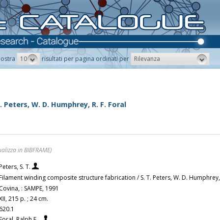
10
Rilevanza
ostra
risultati per pagina ordinati per
 Peters, W. D. Humphrey, R. F. Foral
ualizza in BIBFRAME)
Peters, S. T.
Filament winding composite structure fabrication / S. T. Peters, W. D. Humphrey, 
Covina, : SAMPE, 1991
XII, 215 p. ; 24 cm.
620.1
Foral, Ralph F.