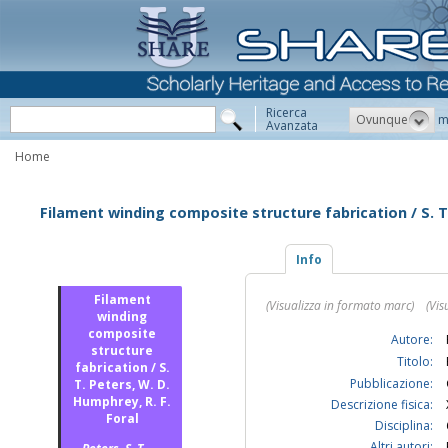
Ricerca
Ovunque
m
Avanzata
Home
Filament winding composite structure fabrication / S. T.
Info
Filament
(Visualizza in formato marc)
(Vis
winding
composite
Autore:
structure
Titolo:
fabrication / S.
Pubblicazione:
T. Peters, W. D.
Humphrey, R. F.
Descrizione fisica:
Foral
Disciplina:
Altri autori: