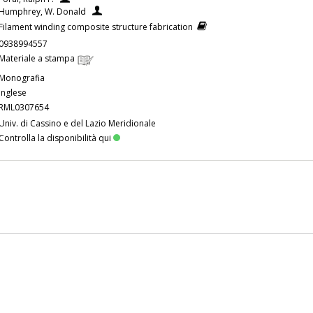
Humphrey, W. Donald
Filament winding composite structure fabrication
0938994557
Materiale a stampa
Monografia
Inglese
RML0307654
Univ. di Cassino e del Lazio Meridionale
Controlla la disponibilità qui