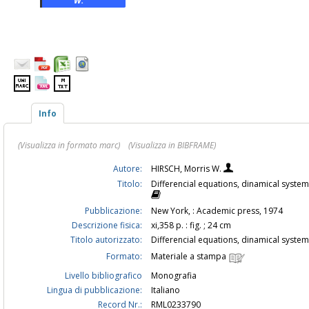
W.
Info
(Visualizza in formato marc)
(Visualizza in BIBFRAME)
Autore:
HIRSCH, Morris W.
Titolo:
Differencial equations, dinamical system
Pubblicazione:
New York, : Academic press, 1974
Descrizione fisica:
xi,358 p. : fig. ; 24 cm
Titolo autorizzato:
Differencial equations, dinamical syste
Formato:
Materiale a stampa
Livello bibliografico
Monografia
Lingua di pubblicazione:
Italiano
Record Nr.:
RML0233790