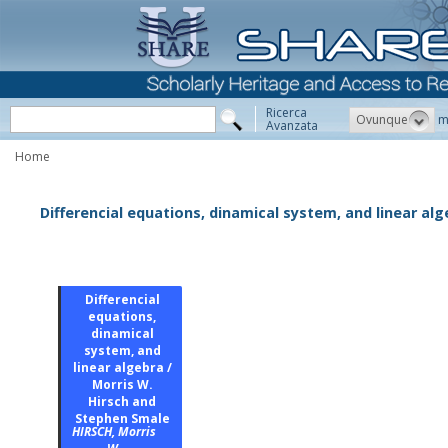
Ricerca
Ovunque
m
Avanzata
Home
Differencial equations, dinamical system, and linear al
Differencial
equations,
dinamical
system, and
linear algebra /
Morris W.
Hirsch and
Stephen Smale
HIRSCH, Morris