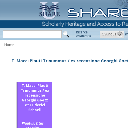
Ricerca
Ovunque
m
Avanzata
Home
T. Macci Plauti Trinummus / ex recensione Georghi Goetz
T. Macci Plauti
Trinummus / ex
recensione
Georghi Goetz
et Friderici
Schoell
Plautus, Titus