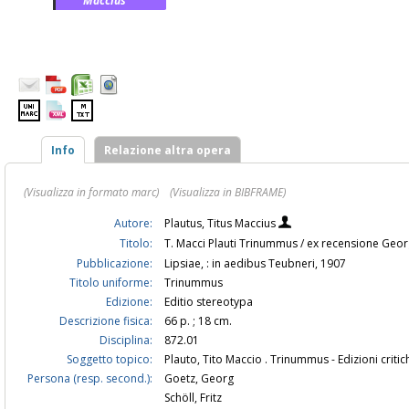
Maccius
Info
Relazione altra opera
(Visualizza in formato marc)
(Visualizza in BIBFRAME)
Autore:
Plautus, Titus Maccius
Titolo:
T. Macci Plauti Trinummus / ex recensione Georg
Pubblicazione:
Lipsiae, : in aedibus Teubneri, 1907
Titolo uniforme:
Trinummus
Edizione:
Editio stereotypa
Descrizione fisica:
66 p. ; 18 cm.
Disciplina:
872.01
Soggetto topico:
Plauto, Tito Maccio . Trinummus - Edizioni critic
Persona (resp. second.):
Goetz, Georg
Schöll, Fritz