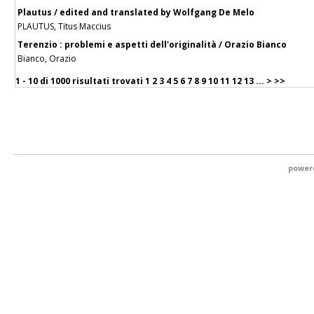
Plautus / edited and translated by Wolfgang De Melo
PLAUTUS, Titus Maccius
Terenzio : problemi e aspetti dell'originalità / Orazio Bianco
Bianco, Orazio
1 - 10 di
1000 risultati trovati
1
2
3
4
5
6
7
8
9
10
11
12
13
...
>
>>
power