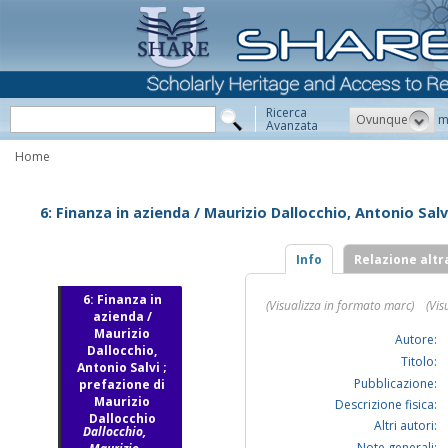
Ricerca
Ovunque
m
Avanzata
Home
6: Finanza in azienda / Maurizio Dallocchio, Antonio Salv
Info
Relazione altr
6: Finanza in
(Visualizza in formato marc)
(Vis
azienda /
Maurizio
Autore:
Dallocchio,
Titolo:
Antonio Salvi ;
Pubblicazione:
prefazione di
Maurizio
Descrizione fisica:
Dallocchio
Altri autori:
Dallocchio,
Note generali: