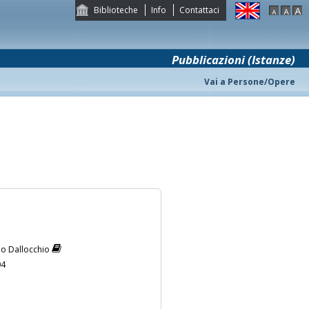
Biblioteche
Info
Contattaci
Pubblicazioni (Istanze)
Vai a Persone/Opere
zio Dallocchio
04