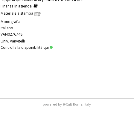
Finanza in azienda
Materiale a stampa
Monografia
Italiano
VAN0276748
Univ. Vanvitelli
Controlla la disponibilità qui
powered by
@Cult
Rome, Italy.