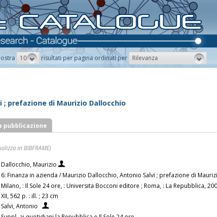
10
Rilevanza
ostra
risultati per pagina ordinati per
i ; prefazione di Maurizio Dallocchio
a pubblicazione
ualizza in BIBFRAME)
Dallocchio, Maurizio
6: Finanza in azienda / Maurizio Dallocchio, Antonio Salvi ; prefazione di Mauri
Milano, : Il Sole 24 ore, : Universita Bocconi editore ; Roma, : La Repubblica, 20
XII, 562 p. : ill. ; 23 cm
Salvi, Antonio
Suppl. ai quotidiani la Repubblica e Il Sole 24 ore