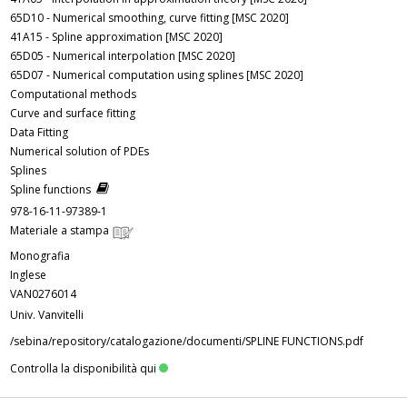
65D10 - Numerical smoothing, curve fitting [MSC 2020]
41A15 - Spline approximation [MSC 2020]
65D05 - Numerical interpolation [MSC 2020]
65D07 - Numerical computation using splines [MSC 2020]
Computational methods
Curve and surface fitting
Data Fitting
Numerical solution of PDEs
Splines
Spline functions
978-16-11-97389-1
Materiale a stampa
Monografia
Inglese
VAN0276014
Univ. Vanvitelli
/sebina/repository/catalogazione/documenti/SPLINE FUNCTIONS.pdf
Controlla la disponibilità qui