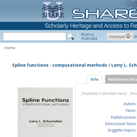
Ricerca
Ovunque
m
Avanzata
Home
Spline functions : computational methods / Larry L. S
Info
Relazione altr
(Visualizza in formato marc)
(Vis
Autore:
Titolo:
Pubblicazione:
Descrizione fisica:
Soggetto topico: