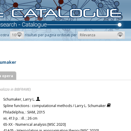
10
Rilevanza
ostra
risultati per pagina ordinati per
chumaker
a opera
ualizza in BIBFRAME)
Schumaker, Larry L.
Spline functions : computational methods / Larry L. Schumaker
Philadelphia, : SIAM, 2015
xii, 413 p. : ill. ; 26 cm
65-XX - Numerical analysis [MSC 2020]
41A05 - Interpolation in approximation theory [MSC 2020]