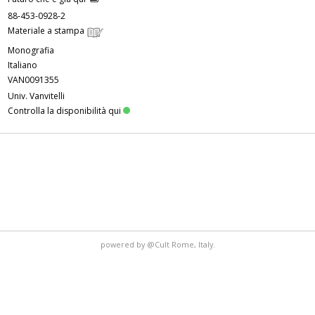
88-453-0928-2
Materiale a stampa
Monografia
Italiano
VAN0091355
Univ. Vanvitelli
Controlla la disponibilità qui
powered by
@Cult
Rome, Italy.