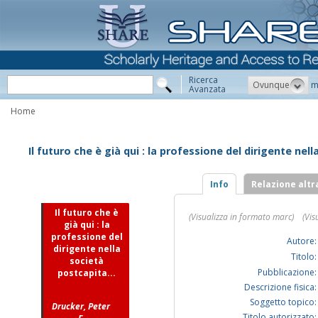
Ricerca
Ovunque
m
Avanzata
Home
Il futuro che è già qui : la professione del dirigente nel
Info
Relazione altr
Il futuro che è
(Visualizza in formato marc)
(Vis
già qui : la
professione del
Autore:
dirigente nella
Titolo:
società
Pubblicazione:
postcapita...
Descrizione fisica:
Soggetto topico:
Drucker, Peter
Titolo autorizzato: