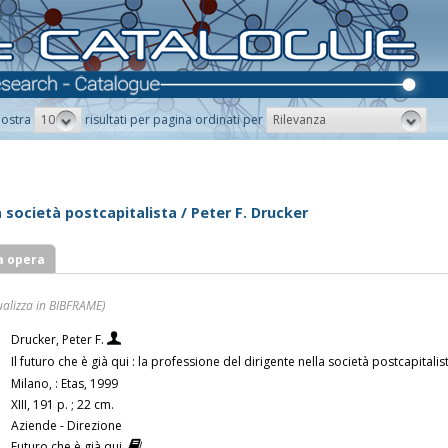
10
Rilevanza
ostra
risultati per pagina ordinati per
la società postcapitalista / Peter F. Drucker
a opera
ualizza in BIBFRAME)
Drucker, Peter F.
Il futuro che è già qui : la professione del dirigente nella società postcapitalis
Milano, : Etas, 1999
XIII, 191 p. ; 22 cm.
Aziende - Direzione
Futuro che è già qui