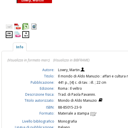
Lowry, Martin
Info
(Visualizza in formato marc)
(Visualizza in BIBFRAME)
Autore:
Lowry, Martin
Titolo:
Il mondo di Aldo Manuzio : affari e cultura
Pubblicazione:
441 p., [4] c. di tav. : ill. ; 22 cm
Edizione:
Roma : Il veltro
Descrizione fisica:
Trad. di Paola Pavanini.
Titolo autorizzato:
Mondo di Aldo Manuzio
ISBN:
88-85015-23-9
Formato:
Materiale a stampa
Livello bibliografico
Monografia
Lingua di pubblicazione:
Italiano