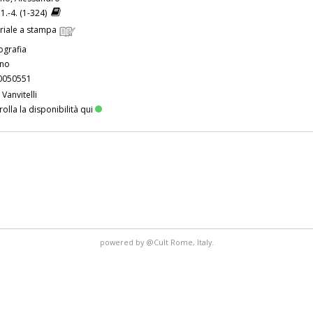
 1.-4. (1-324)
riale a stampa
grafia
ano
0050551
 Vanvitelli
olla la disponibilità qui
powered by
@Cult
Rome, Italy.