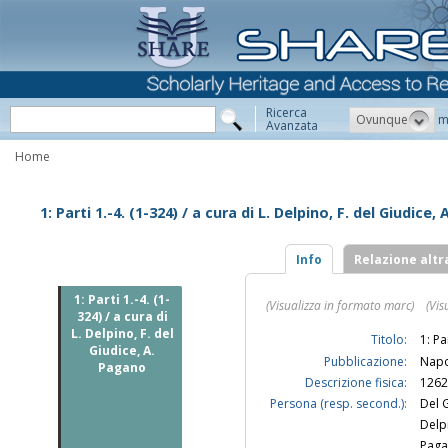
Ricerca
Ovunque
m
Avanzata
Home
1: Parti 1.-4. (1-324) / a cura di L. Delpino, F. del Giudice
Info
Relazione altr
1: Parti 1.-4. (1-
(Visualizza in formato marc)
(Vis
324) / a cura di
L. Delpino, F. del
Titolo:
1: Pa
Giudice, A.
Pubblicazione:
Napo
Pagano
Descrizione fisica:
1262
Persona (resp. second.):
Del 
Delpi
Paga