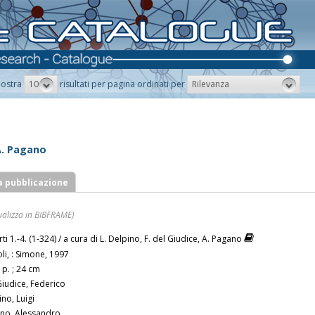
10
Rilevanza
ostra
risultati per pagina ordinati per
, A. Pagano
a pubblicazione
ualizza in BIBFRAME)
rti 1.-4. (1-324) / a cura di L. Delpino, F. del Giudice, A. Pagano
li, : Simone, 1997
 p. ; 24 cm
Giudice, Federico
no, Luigi
no, Alessandro