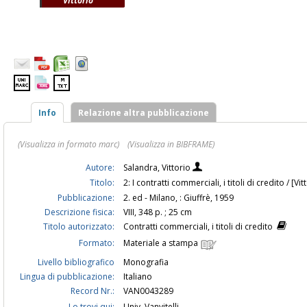
Vittorio
Info
Relazione altra pubblicazione
(Visualizza in formato marc)
(Visualizza in BIBFRAME)
Autore:
Salandra, Vittorio
Titolo:
2: I contratti commerciali, i titoli di credito / [V
Pubblicazione:
2. ed - Milano, : Giuffrè, 1959
Descrizione fisica:
VIII, 348 p. ; 25 cm
Titolo autorizzato:
Contratti commerciali, i titoli di credito
Formato:
Materiale a stampa
Livello bibliografico
Monografia
Lingua di pubblicazione:
Italiano
Record Nr.:
VAN0043289
Lo trovi qui:
Univ. Vanvitelli