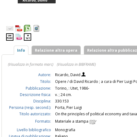
Ricardo, David
Info
Relazione altra opera
Relazione altra pubblica
(Visualizza in formato marc)
(Visualizza in BIBFRAME)
Autore:
Ricardo, David
Titolo:
Opere / di David Ricardo ; a cura di Pier Luigi 
Pubblicazione:
Torino, : Utet, 1986-
Descrizione fisica:
v. ; 24 cm.
Disciplina:
330.153
Persona (resp. second.):
Porta, Pier Luigi
Titolo autorizzato:
On the principles of political economy and tax
Formato:
Materiale a stampa
Livello bibliografico
Monografia
Lingua di pubblicazione:
Italiano