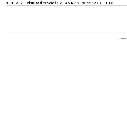
1 - 10 di
288 risultati trovati
1
2
3
4
5
6
7
8
9
10
11
12
13
...
>
>>
power