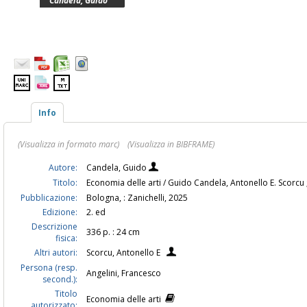
Candela, Guido
Info
(Visualizza in formato marc)
(Visualizza in BIBFRAME)
Autore:
Candela, Guido
Titolo:
Economia delle arti / Guido Candela, Antonello E. Scorcu ; c
Pubblicazione:
Bologna, : Zanichelli, 2025
Edizione:
2. ed
Descrizione
336 p. : 24 cm
fisica:
Altri autori:
Scorcu, Antonello E
Persona (resp.
Angelini, Francesco
second.):
Titolo
Economia delle arti
autorizzato: