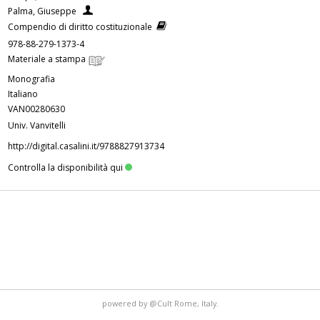
Palma, Giuseppe
Compendio di diritto costituzionale
978-88-279-1373-4
Materiale a stampa
Monografia
Italiano
VAN00280630
Univ. Vanvitelli
http://digital.casalini.it/9788827913734
Controlla la disponibilità qui
powered by
@Cult
Rome, Italy.