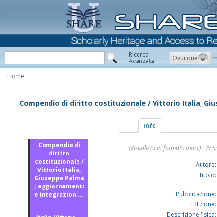
Ricerca
Ovunque
m
Avanzata
Home
Compendio di diritto costituzionale / Vittorio Italia, 
Info
Compendio di
(Visualizza in formato marc)
(Vis
diritto
costituzionale /
Autore:
Vittorio Italia,
Titolo:
Giuseppe Palma
; aggiornamenti
Pubblicazione:
e integrazioni...
Edizione:
Descrizione fisica: