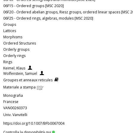
06F15 - Ordered groups [MSC 2020]
06F20 - Ordered abelian groups, Riesz groups, ordered linear spaces [MSC 2
06F25 - Ordered rings, algebras, modules [MSC 2020]
Groups
Lattices
Morphisms
Ordered Structures
Orderly groups
Orderly rings
Rings
Keimel, Klaus
Wolfenstein, Samuel
Groupes et anneaux reticules
Materiale a stampa
Monografia
Francese
VAN00260373
Univ. Vanvitelli
https://doi.org/10.1007/BFb0067004
Controlla la disponibilità qui