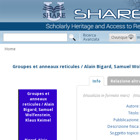
Ricerca
Ovunque
m
Avanzata
Home
Groupes et anneaux reticules / Alain Bigard, Samuel Wo
Info
Relazione altr
Groupes et
(Visualizza in formato marc)
(Vis
anneaux
reticules / Alain
Autore:
Bigard, Samuel
Titolo:
Wolfenstein,
Pubblicazione:
Klaus Keimel
Descrizione fisica:
Soggetto topico: