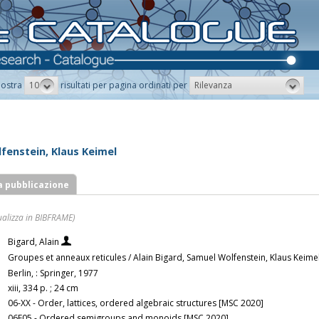
10
Rilevanza
ostra
risultati per pagina ordinati per
lfenstein, Klaus Keimel
a pubblicazione
ualizza in BIBFRAME)
Bigard, Alain
Groupes et anneaux reticules / Alain Bigard, Samuel Wolfenstein, Klaus Keime
Berlin, : Springer, 1977
xiii, 334 p. ; 24 cm
06-XX - Order, lattices, ordered algebraic structures [MSC 2020]
06F05 - Ordered semigroups and monoids [MSC 2020]